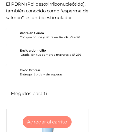
El PDRN (Polidesoxirribonucleótido),
también conocido como "esperma de
salmón", es un bioestimulador
extraído del ADN de la trucha
salmón, que actúa regenerando y
Retira en tienda
reparando la piel
Compra online y retira en tienda ¡Gratis!
Tónico iluminador con Rosa PDRN
Envío a domicilio
¡Gratis! En tus compras mayores a S/. 299
que ayuda a mejorar la textura de la
piel, a la vez que realza su
Envío Express
luminosidad natural. Consigue una
​Entrega rápida y sin esperas
tez clara y radiante, y múltiples
beneficios para la piel con este tónico.
Es de origen natural, que se combina
Elegidos para ti
a la perfección con cualquier
producto de cuidado facial. Apto para
todo tipo de piel, desde pieles con
poca irritación hasta grasas, esta
Agregar al carrito
fórmula suave es perfecta para todos.