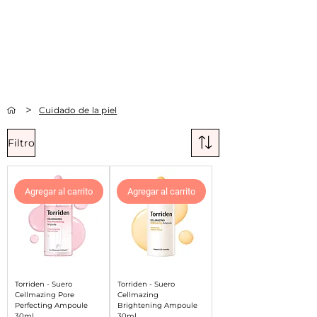
Compra online y
retira en tienda ¡Gratis!
>
Cuidado de la piel
Filtro
Agregar al carrito
Agregar al carrito
Torriden - Suero
Torriden - Suero
Cellmazing Pore
Cellmazing
Perfecting Ampoule
Brightening Ampoule
30ml
30ml