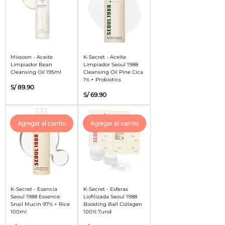
Mixsoon - Aceite
K-Secret - Aceite
Limpiador Bean
Limpiador Seoul 1988
Cleansing Oil 195ml
Cleansing Oil Pine Cica
1% + Probiotics
Precio
S/ 89.90
Precio
S/ 69.90
Agregar al carrito
Agregar al carrito
K-Secret - Esencia
K-Secret - Esferas
Seoul 1988 Essence:
Liofilizada Seoul 1988
Snail Mucin 97% + Rice
Boosting Ball Collagen
100ml
100% 7und