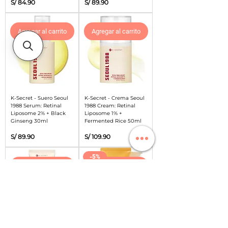
Precio
Precio
S/ 84.90
S/ 89.90
Agregar al carrito
Agregar al carrito
K-Secret - Suero Seoul
K-Secret - Crema Seoul
1988 Serum: Retinal
1988 Cream: Retinal
Liposome 2% + Black
Liposome 1% +
Ginseng 30ml
Fermented Rice 50ml
Precio
Precio
S/ 89.90
S/ 109.90
-5%
Agregar al carrito
Agregar al carrito