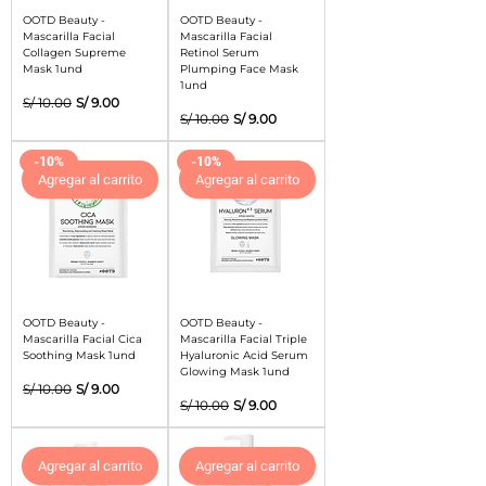
OOTD Beauty -
OOTD Beauty -
Mascarilla Facial
Mascarilla Facial
Collagen Supreme
Retinol Serum
Mask 1und
Plumping Face Mask
1und
Precio
Precio de oferta
S/ 10.00
S/ 9.00
Precio
Precio de oferta
S/ 10.00
S/ 9.00
-10%
-10%
Agregar al carrito
Agregar al carrito
OOTD Beauty -
OOTD Beauty -
Mascarilla Facial Cica
Mascarilla Facial Triple
Soothing Mask 1und
Hyaluronic Acid Serum
Glowing Mask 1und
Precio
Precio de oferta
S/ 10.00
S/ 9.00
Precio
Precio de oferta
S/ 10.00
S/ 9.00
Agregar al carrito
Agregar al carrito