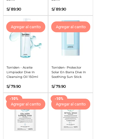
Precio
Precio
S/ 89.90
S/ 89.90
Agregar al carrito
Agregar al carrito
Torriden - Aceite
Torriden- Protector
Limpiador Dive In
Solar En Barra Dive In
Cleansing Oil 150ml
Soothing Sun Stick
Precio
Precio
S/ 79.90
S/ 79.90
-10%
-10%
Agregar al carrito
Agregar al carrito