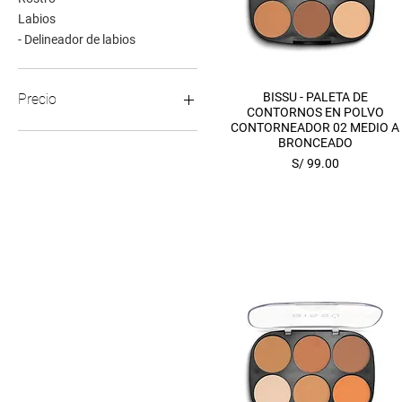
Labios
- Delineador de labios
Vista rápida
BISSU - PALETA DE
Precio
CONTORNOS EN POLVO
CONTORNEADOR 02 MEDIO A
BRONCEADO
29 PEN
99 PEN
Precio
S/ 99.00