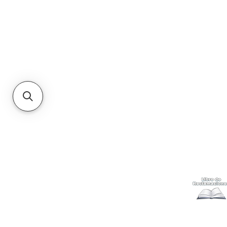
Kabuki
Ayuda
Acerca
Cómo com
Ubícanos
Envíos
y c
Gift Cards
Retiro en 
Métodos 
Politicas 
Cambios y
Terminos 
Libro de 