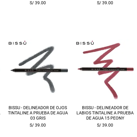
Precio
Precio
S/ 39.00
S/ 39.00
Vista rápida
Vista rápida
BISSU - DELINEADOR DE OJOS
BISSU - DELINEADOR DE
A
TINTALINE A PRUEBA DE AGUA
LABIOS TINTALINE A PRUEBA
03 GRIS
DE AGUA 15 PEONY
Precio
Precio
S/ 39.00
S/ 39.00