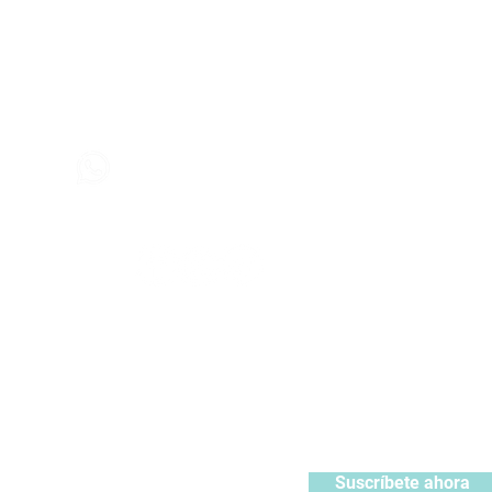
Contáctanos
+51 932371106
442
contacto@kabuki.pe
Síguenos
:
ístrate y recibe 10% de descuento en tu primera compra
Suscríbete ahora