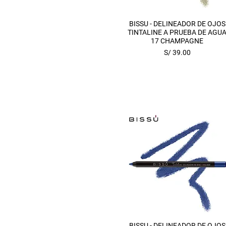
Vista rápida
BISSU - DELINEADOR DE OJOS
TINTALINE A PRUEBA DE AGU
17 CHAMPAGNE
Precio
S/ 39.00
Vista rápida
BISSU - DELINEADOR DE OJOS