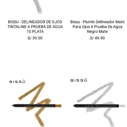
Vista rápida
Vista rápida
BISSU - DELINEADOR DE OJOS
Bissu - Plumín Delineador Mate
TINTALINE A PRUEBA DE AGUA
Para Ojos A Prueba De Agua
10 PLATA
Negro Mate
Precio
Precio
S/ 39.00
S/ 49.90