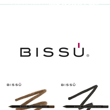
Compra online y
retira en tienda ¡Gratis!
Cabello y uñas
Brochas
Accesor