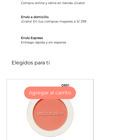
te permitirán lucir una mirada de
Compra online y retira en tienda ¡Gratis!
impacto durante tu día. Además, no
se corre.
Envío a domicilio
¡Gratis! En tus compras mayores a S/. 299
Alta pigmentacion
Envío Express
Corren facil por el ojo
​Entrega rápida y sin esperas
A prueba de Agua
Elegidos para ti
Agregar al carrito