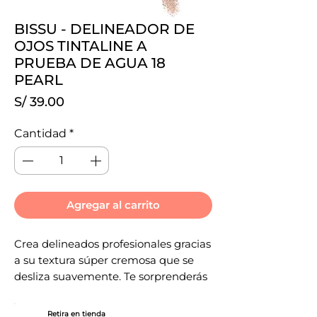
BISSU - DELINEADOR DE
OJOS TINTALINE A
PRUEBA DE AGUA 18
PEARL
Precio
S/ 39.00
Cantidad
*
Agregar al carrito
Crea delineados profesionales gracias
a su textura súper cremosa que se
desliza suavemente. Te sorprenderás
con su increíble duración y
pigmentación de alta cobertura que
Retira en tienda