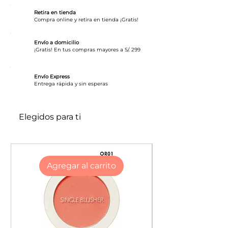
pigmentación de alta cobertura que
Retira en tienda
te permitirán lucir una mirada de
Compra online y retira en tienda ¡Gratis!
impacto durante tu día. Además, no
se corre.
Envío a domicilio
¡Gratis! En tus compras mayores a S/. 299
Alta pigmentacion
Envío Express
Corren facil por el ojo
​Entrega rápida y sin esperas
A prueba de Agua
Elegidos para ti
Agregar al carrito