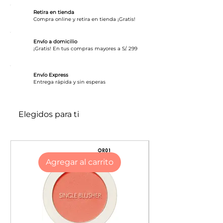
pigmentación de alta cobertura que
Retira en tienda
te permitirán lucir una mirada de
Compra online y retira en tienda ¡Gratis!
impacto durante tu día. Además, no
se corre.
Envío a domicilio
¡Gratis! En tus compras mayores a S/. 299
Alta pigmentacion
Envío Express
Corren facil por el ojo
​Entrega rápida y sin esperas
A prueba de Agua
Elegidos para ti
Agregar al carrito