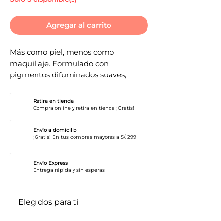
Agregar al carrito
Más como piel, menos como
maquillaje. Formulado con
pigmentos difuminados suaves,
creando un uso cómodo de cobertura
media a completa y un acabado
Retira en tienda
natural para piel grasa a seca en una
Compra online y retira en tienda ¡Gratis!
gama de 24 tonos
Envío a domicilio
¡Gratis! En tus compras mayores a S/. 299
ACABADO SATINADO
LIBRE DE ACEITE
Envío Express
HIDRATANTE
​Entrega rápida y sin esperas
DESGASTE LARGO
FÓRMULA DE PESO LIGERO
VITAMINA E
Elegidos para ti