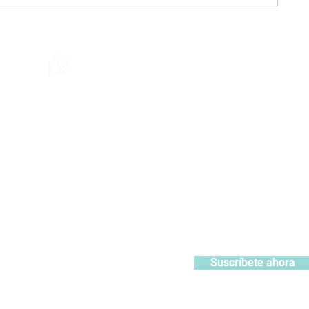
Contáctanos
+51 932371106
442
contacto@kabuki.pe
Síguenos
:
ístrate y recibe 10% de descuento en tu primera compra
Suscríbete ahora