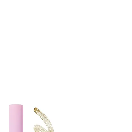
Compra online y
retira en tienda ¡Gratis!
Cabello y uñas
Brochas
Accesor