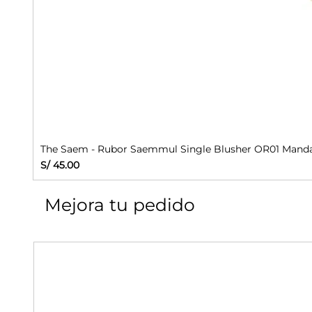
The Saem - Rubor Saemmul Single Blusher OR01 Manda
Precio
S/ 45.00
Mejora tu pedido