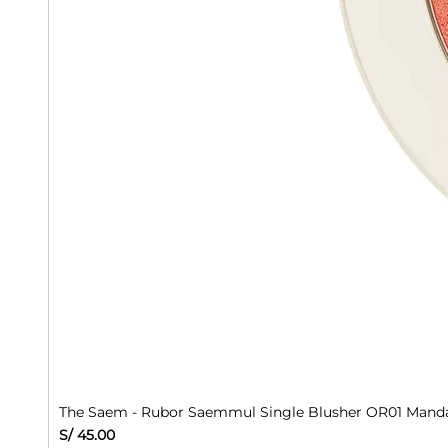
The Saem - Rubor Saemmul Single Blusher OR01 Manda
Precio
S/ 45.00