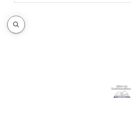
Kabuki
Ayuda
Acerca
Cómo com
Ubícanos
Envíos
y c
Gift Cards
Retiro en 
Métodos 
Politicas 
Cambios y
Terminos 
Libro de 