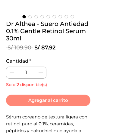
Dr Althea - Suero Antiedad
0.1% Gentle Retinol Serum
30ml
Precio
Precio
 S/ 109.90 
S/ 87.92
de
oferta
Cantidad
*
Solo 2 disponible(s)
Agregar al carrito
Sérum coreano de textura ligera con
retinol puro al 0.1%, ceramidas,
péptidos y bakuchiol que ayuda a