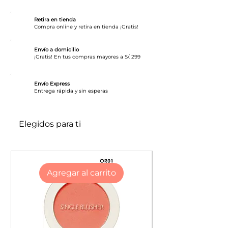
arrugas con un acabado satinado.
Retira en tienda
Por qué te encantará:
Compra online y retira en tienda ¡Gratis!
Corrector de cobertura total con
acabado satinado.
Envío a domicilio
¡Gratis! En tus compras mayores a S/. 299
Desgaste duradero
Aplicador de pie grande para una
Envío Express
aplicación uniforme y precisa.
​Entrega rápida y sin esperas
No comedogénico
Ingredientes principales:
Elegidos para ti
Hialuronato de sodio
agua de flor de rosa
Ideal para: piel normal, grasa, seca y
Agregar al carrito
mixta.
Este corrector líquido de cobertura
total cubre las imperfecciones y las
ojeras mientras brinda un impulso de