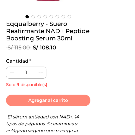
Eqqualberry - Suero
Reafirmante NAD+ Peptide
Boosting Serum 30ml
Precio
Precio
 S/ 115.00 
S/ 108.10
de
oferta
Cantidad
*
Solo 9 disponible(s)
Agregar al carrito
El sérum antiedad con NAD+, 14
tipos de péptidos, 5 ceramidas y
colágeno vegano que recarga la