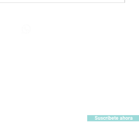
Contáctanos
+51 932371106
442
contacto@kabuki.pe
Síguenos
:
ístrate y recibe 10% de descuento en tu primera compra
Suscríbete ahora