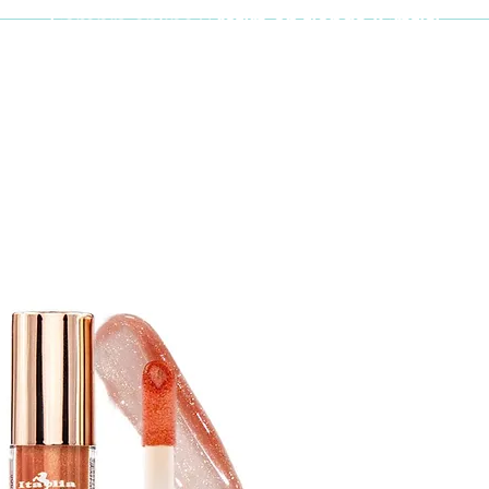
Compra online y
retira en tienda ¡Gratis!
Cabello y uñas
Brochas
Accesor