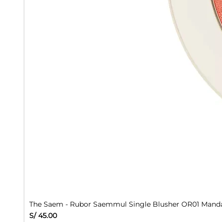
The Saem - Rubor Saemmul Single Blusher OR01 Manda
Precio
S/ 45.00