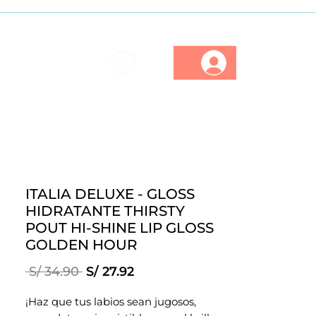
ios
Marcas
Descuentos
ITALIA DELUXE - GLOSS
HIDRATANTE THIRSTY
POUT HI-SHINE LIP GLOSS
GOLDEN HOUR
Precio
Precio
 S/ 34.90 
S/ 27.92
de
oferta
¡Haz que tus labios sean jugosos,