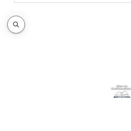
Kabuki
Ayuda
Acerca
Cómo com
Ubícanos
Envíos
y c
Gift Cards
Retiro en 
Métodos 
Politicas 
Cambios y
Terminos 
Libro de 