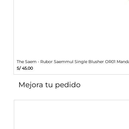
The Saem - Rubor Saemmul Single Blusher OR01 Manda
Precio
S/ 45.00
Mejora tu pedido