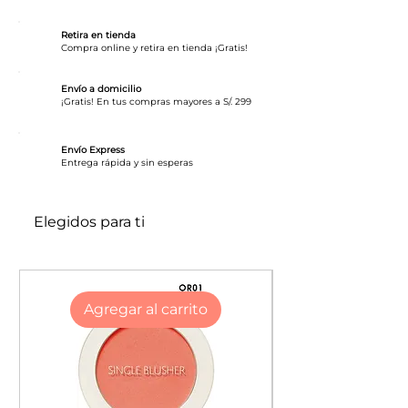
Corrector de acabado mate
Textura cremosa y ligera, de alta
Retira en tienda
cobertura.
Compra online y retira en tienda ¡Gratis!
Fórmula de larga duración
Ayuda a camuflar las
Envío a domicilio
¡Gratis! En tus compras mayores a S/. 299
imperfecciones, enrojecimientos,
oscuridad y minimiza las líneas de
Envío Express
los ojos.
​Entrega rápida y sin esperas
Acabado natural.
Codigo: GC997
Elegidos para ti
Agregar al carrito