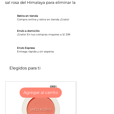
sal rosa del Himalaya para eliminar la
suciedad, las células muertas y el
exceso de sebo! La fórmula también
Retira en tienda
está enriquecida con Peptide-9
Compra online y retira en tienda ¡Gratis!
Complex y extracto de
centella asiatica de origen
Envío a domicilio
¡Gratis! En tus compras mayores a S/. 299
Madagascar para obtener beneficios
hidratantes y antienvejecimiento. La
Envío Express
ampolla deja fácilmente la piel más
​Entrega rápida y sin esperas
flexible y resistente. Apta para pieles
grasas.
Elegidos para ti
La textura acuosa con un contenido
mínimo de aceite brinda una
explosión de humedad con un
acabado no pegajoso y refrescante.
Agregar al carrito
Beneficios del producto:
Calmante, Reafirmante de poros