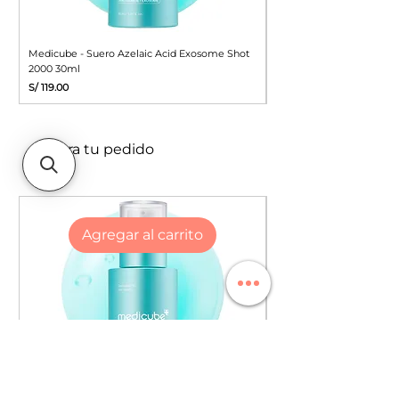
Medicube - Suero Azelaic Acid Exosome Shot
APLB - Protector Solar G
2000 30ml
Niacinamide Sunscreen 
Precio
Precio
S/ 119.00
S/ 49.90
Mejora tu pedido
Agregar al carrito