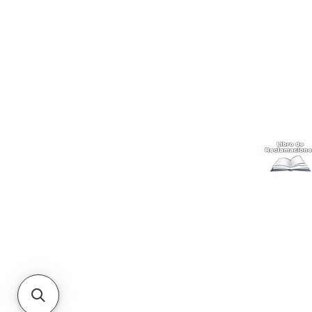
Ubícanos
Envíos
y c
Gift Cards
Retiro en 
Métodos 
Politicas 
Cambios y
Terminos 
Libro de 