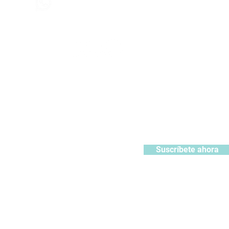
contacto@kabuki.pe
Síguenos
:
ístrate y recibe 10% de descuento en tu primera compra
Suscríbete ahora