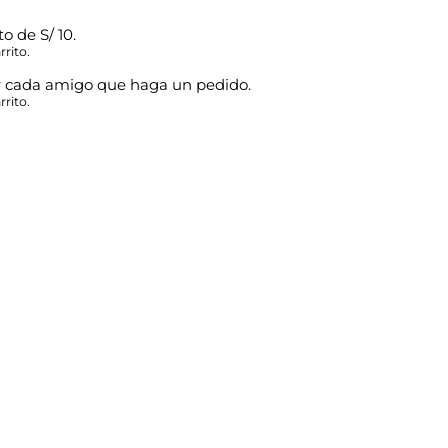
o de S/ 10.
rito.
r cada amigo que haga un pedido.
rito.
Tienda física
prar
Jr. Mariscal Luzuriaga 