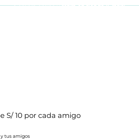
Compra online y
retira en tienda ¡Gratis!
Cabello y uñas
Brochas
Accesor
e S/ 10 por cada amigo
 y tus amigos