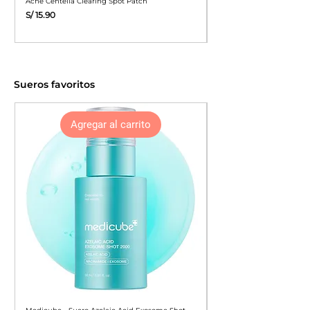
Acné Centella Clearing Spot Patch
Y Cabello Got2b Glued Mi
Precio
Precio
S/ 15.90
S/ 34.90
Sueros favoritos
Agregar al carrito