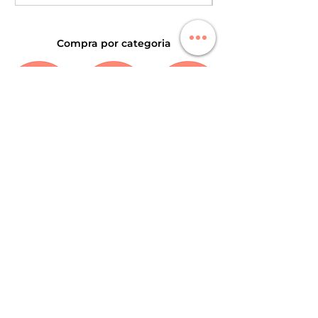
Compra por categoria
Maquillaje
Pestañas
Skincare
Coreano
Brochas
Antiedad
Accesorios
Marcas coreanas en tendencia