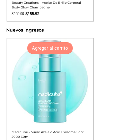
Beauty Creations - Aceite De Brillo Corporal
Laura Mercier - Polvos Su
Body Glow Champagne
Honey Loose Setting Powde
Precio
Precio de oferta
Precio
S/ 55.92
S/ 69.90
S/ 299.00
Nuevos ingresos
Agregar al carrito
Medicube - Suero Azelaic Acid Exosome Shot
APLB - Protector Solar G
2000 30ml
Sunscreen 40ml