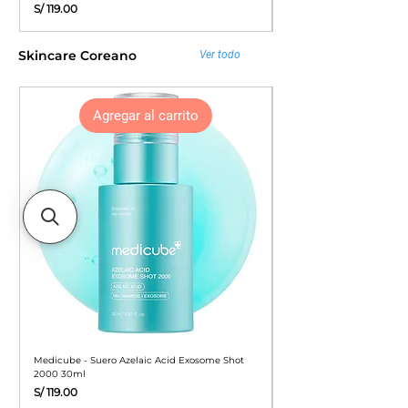
Precio
Precio
S/ 119.00
S/ 49.90
Skincare Coreano
Ver todo
Agregar al carrito
Medicube - Suero Azelaic Acid Exosome Shot
APLB - Protector Solar G
2000 30ml
Sunscreen 40ml
Precio
Precio
S/ 119.00
S/ 49.90