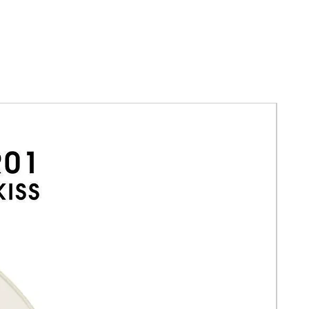
Ideal para: Pieles grasas, normales,
secas y mixtas.
¡Consigue la icónica barra de
maquillaje de nuestra prebase Power
Grip original, ahora con acabado
mate! Esta prebase matificante está
infusionada con una mezcla de mirto
limón para ayudar a reducir el exceso
de grasa y brillo para un cutis suave,
equilibrado y mate. Su fórmula súper
adherente fija el maquillaje para un
look mate duradero.