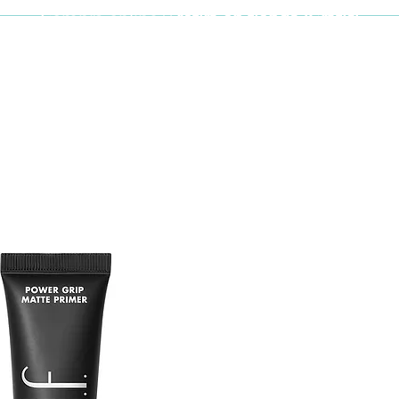
Compra online y
retira en tienda ¡Gratis!
Cabello y uñas
Brochas
Accesor