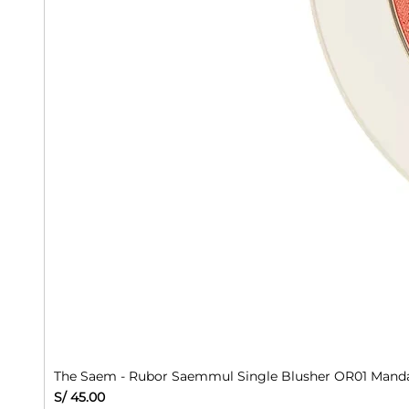
The Saem - Rubor Saemmul Single Blusher OR01 Manda
Precio
S/ 45.00