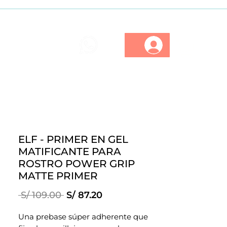
ios
Marcas
Descuentos
ELF - PRIMER EN GEL
MATIFICANTE PARA
ROSTRO POWER GRIP
MATTE PRIMER
Precio
Precio
 S/ 109.00 
S/ 87.20
de
oferta
Una prebase súper adherente que