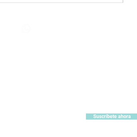
Contáctanos
+51 932371106
442
contacto@kabuki.pe
Síguenos
:
ístrate y recibe 10% de descuento en tu primera compra
Suscríbete ahora