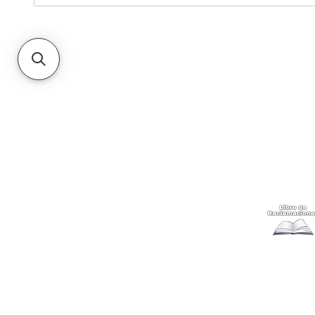
Kabuki
Ayuda
Acerca
Cómo com
Ubícanos
Envíos
y c
Gift Cards
Retiro en 
Métodos 
Politicas 
Cambios y
Terminos 
Libro de 