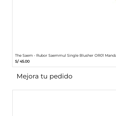
The Saem - Rubor Saemmul Single Blusher OR01 Manda
Precio
S/ 45.00
Mejora tu pedido