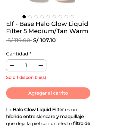
Elf - Base Halo Glow Liquid
Filter 5 Medium/Tan Warm
Precio
Precio
 S/ 119.00 
S/ 107.10
de
oferta
Cantidad
*
Solo 1 disponible(s)
Agregar al carrito
La
Halo Glow Liquid Filter
es un
híbrido entre skincare y maquillaje
que deja la piel con un efecto
filtro de
enfoque suave en la vida real
,