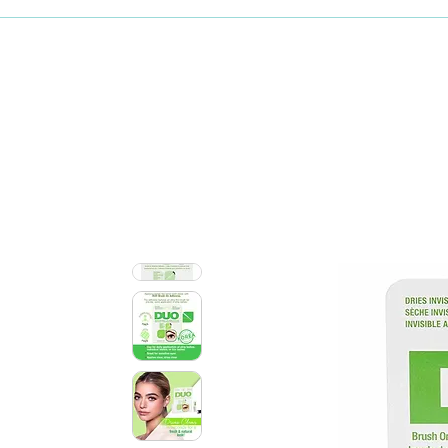
Maquillaje
Skincare coreano