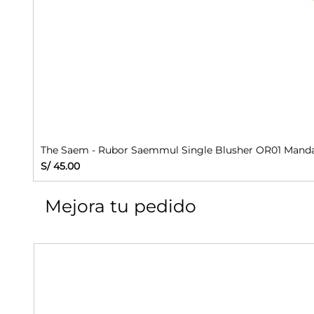
The Saem - Rubor Saemmul Single Blusher OR01 Manda
Precio
S/ 45.00
Mejora tu pedido