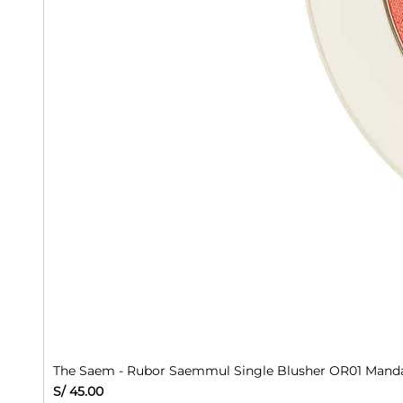
The Saem - Rubor Saemmul Single Blusher OR01 Manda
Precio
S/ 45.00