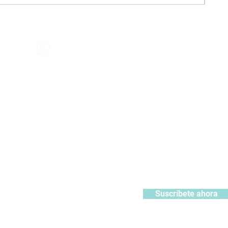
Contáctanos
+51 932371106
442
contacto@kabuki.pe
Síguenos
:
ístrate y recibe 10% de descuento en tu primera compra
Suscríbete ahora