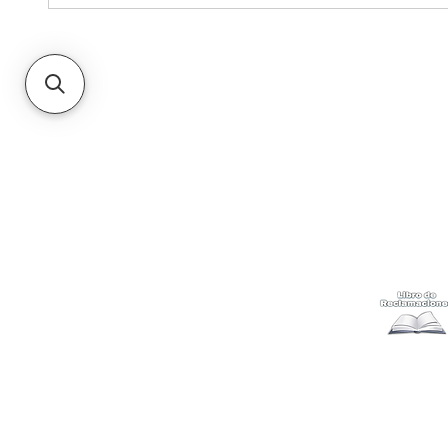
Kabuki
Ayuda
Acerca
Cómo com
Ubícanos
Envíos
y c
Gift Cards
Retiro en 
Métodos 
Politicas 
Cambios y
Terminos 
Libro de 