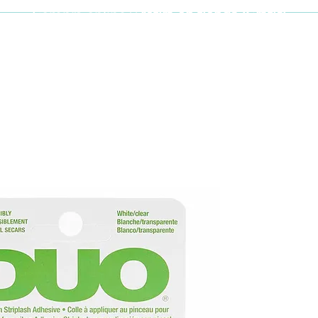
Compra online y
retira en tienda ¡Gratis!
Cabello y uñas
Brochas
Accesor