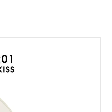
de pestaña sobre la base de la
naturales. En posteriores aplicaciones,
retirar el adhesivo seco que se
acumule en la punta del tubo.
Para quitar: Despegar con cuidado
las pestañas postizas tirando del
exterior hacia el ángulo interior del
párpado. Cuida de tus pestañas,
eliminando los residuos de adhesivo
cada vez que te quites las pestañas
postizas y limpiándolas con
regularidad.
Contenido: 5 gramos