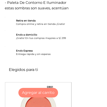
- Paleta De Contorno E Iluminador
estas sombras son suaves, acentúan
preciosamente la piel y se pueden
mezclar para un acabado totalmente
Retira en tienda
personalizado. ¡Aplica los tonos e
Compra online y retira en tienda ¡Gratis!
ilumina tu piel!
Envío a domicilio
¡Gratis! En tus compras mayores a S/. 299
Envío Express
​Entrega rápida y sin esperas
Elegidos para ti
Agregar al carrito