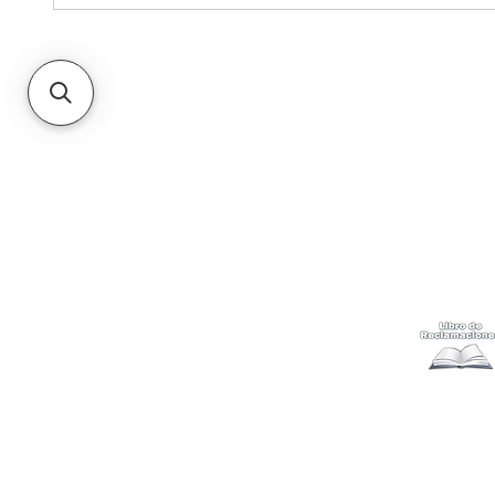
Kabuki
Ayuda
Acerca
Cómo com
Ubícanos
Envíos
y c
Gift Cards
Retiro en 
Métodos 
Politicas 
Cambios y
Terminos 
Libro de 