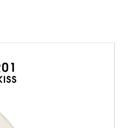
#4 - BLUSH BRUSH
#5 - DELUXE CONTOUR
#6 - DELUXE HIGHLIGHT BRUSH
#7 - TAPERED POWDER BRUSH
#8 - DELUXE CREAM CONTOUR
#9 - LARGE CONCEALER
#10 - MINI CONCEALER BRUSH
#11 - POINTED DELUXE BLENDER
#12 - DOMED BLENDING
#13 - POINTED DETAIL BLENDER
#14 - POINTED SMALL BLENDER
#15 - LARGE SHADOW BRUSH
#16 - SMALL SHADOW BRUSH
#17 - LARGE BLENDING BRUSH
#18 - PUFFY BLENDING BRUSH
#19 - CREASE BLENDING
#20 - MINI BLENDING
#21- FLAT MNI BLENDING
#22 - PENCIL BLENDING