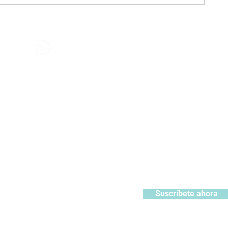
Contáctanos
+51 932371106
442
contacto@kabuki.pe
Síguenos
:
ístrate y recibe 10% de descuento en tu primera compra
Suscríbete ahora