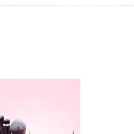
Compra online y
retira en tienda ¡Gratis!
Cabello y uñas
Brochas
Accesor