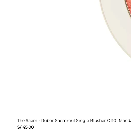
The Saem - Rubor Saemmul Single Blusher OR01 Manda
Precio
S/ 45.00