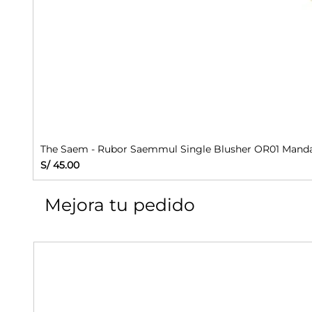
The Saem - Rubor Saemmul Single Blusher OR01 Manda
Precio
S/ 45.00
Mejora tu pedido