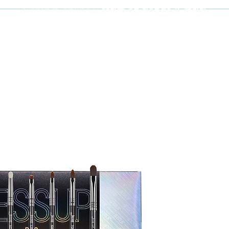
Compra online y
retira en tienda ¡Gratis!
Cabello y uñas
Brochas
Accesor