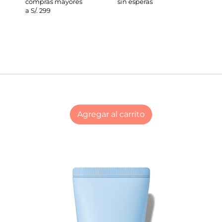
compras mayores
sin esperas
a S/. 299
Agregar al carrito