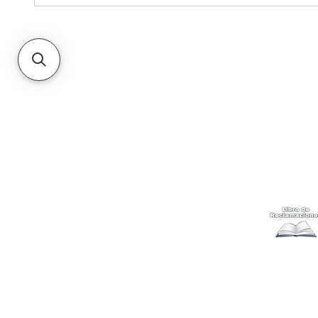
Kabuki
Ayuda
Acerca
Cómo com
Ubícanos
Envíos
y c
Gift Cards
Retiro en 
Métodos 
Politicas 
Cambios y
Terminos 
Libro de 