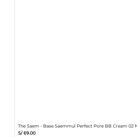
The Saem - Base Saemmul Perfect Pore BB Cream 02 N
Precio
S/ 69.00