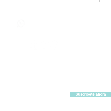
Contáctanos
+51 932371106
442
contacto@kabuki.pe
Síguenos
:
ístrate y recibe 10% de descuento en tu primera compra
Suscríbete ahora