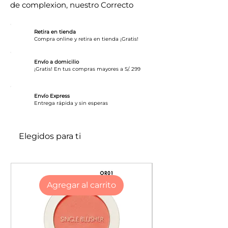
de complexion, nuestro Correcto
Flawless Stay es todo lo que buscas
en un corrector:
Retira en tienda
Compra online y retira en tienda ¡Gratis!
-Cobertura media a alta.
-No se cuartea
Envío a domicilio
¡Gratis! En tus compras mayores a S/. 299
-Permite a la piel respirar
-Cobertura construible
Envío Express
-Para todo tipo de piel
​Entrega rápida y sin esperas
-Larga duración
-Disimula imperfecciones
Elegidos para ti
Agregar al carrito