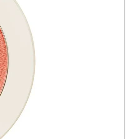
opuesto incorpora un
spoolie
triangular exclusivo
que peina, fija y
define las cejas con el gel tint de
sujeción flexible. Resistente al agua y
de uso prolongado, mantiene las
cejas en su lugar con un acabado
natural y fresco durante todo el día.
💄 Beneficios clave
Dos productos en uno
— lápiz
definidor + gel tint fijador en un
solo componente
Trazos tipo pelo ultra precisos
con
la punta oval-plana para un relleno
hiperrealista
Fijación flexible de larga duración
con el gel tint que no endurece ni
apelmaza
Resistente al agua
para un look de
cejas que dura todo el día