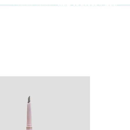
Compra online y
retira en tienda ¡Gratis!
Cabello y uñas
Brochas
Accesor