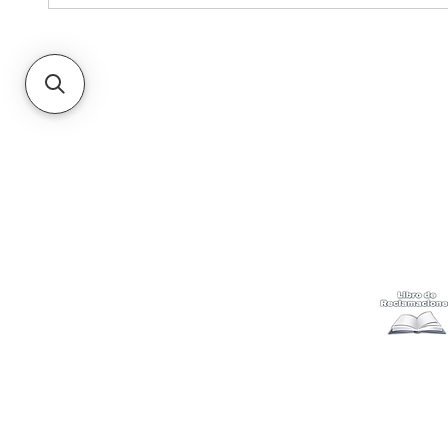
Kabuki
Ayuda
Acerca
Cómo com
Ubícanos
Envíos
y c
Gift Cards
Retiro en 
Métodos 
Politicas 
Cambios y
Terminos 
Libro de 