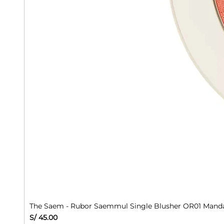
The Saem - Rubor Saemmul Single Blusher OR01 Manda
Precio
S/ 45.00