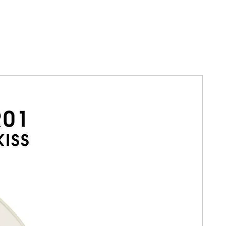
Ligero, versátil y fácil de usar — el
primer producto de su tipo para
cualquier look de cejas que quieras
lograr.
✨
¿Cómo funciona el duo?
Lápiz de cejas retráctil — punta oval-
plana:
su exclusiva punta de formato
oval-plano permite crear trazos finos,
naturales y precisos que imitan
perfectamente los cabellos de la ceja.
Enriquecido con
Vitamina E
para
nutrir la zona mientras defines,
esculpes y rellenas con un acabado
natural impecable.
Gel tint de larga duración — con
spoolie triangular:
el extremo