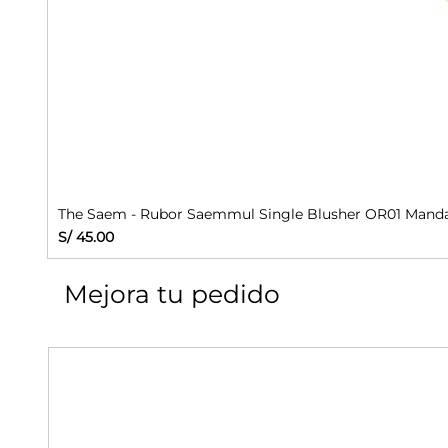
The Saem - Rubor Saemmul Single Blusher OR01 Manda
Precio
S/ 45.00
Mejora tu pedido