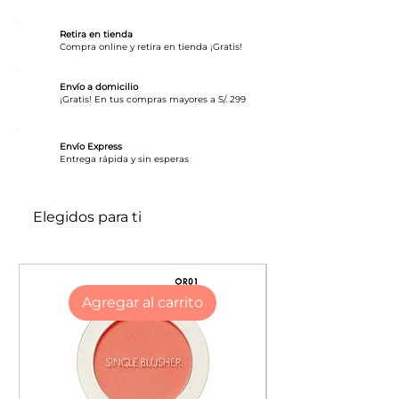
pigmentación a prueba de besos,
ponlos a prueba!
Retira en tienda
Compra online y retira en tienda ¡Gratis!
Disfruta de 3 colores vibrantes.
Envío a domicilio
¡Gratis! En tus compras mayores a S/. 299
Instrucciones y consejos:
Deslízate sobre los labios, aplicando
Envío Express
capas para aumentar la intensidad
​Entrega rápida y sin esperas
como lo desees. Para un toque extra,
aplica brillo de labios en la parte
superior.
Elegidos para ti
Agregar al carrito