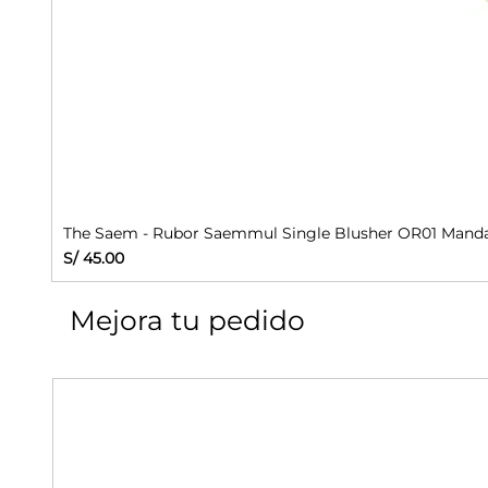
The Saem - Rubor Saemmul Single Blusher OR01 Manda
Precio
S/ 45.00
Mejora tu pedido