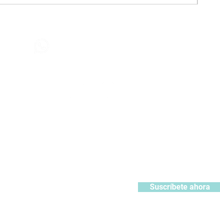
Contáctanos
+51 932371106
442
contacto@kabuki.pe
Síguenos
:
ístrate y recibe 10% de descuento en tu primera compra
Suscríbete ahora