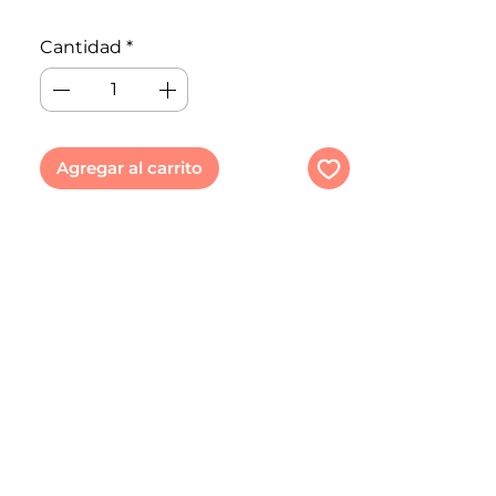
Sugerencia: Usar primer o
Cantidad
*
pegamento para glitter
Agregar al carrito