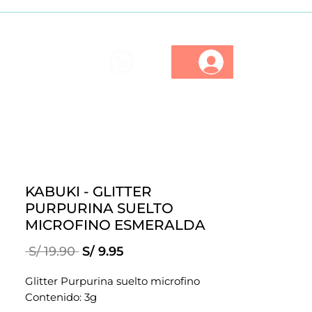
ios
Marcas
Descuentos
KABUKI - GLITTER
PURPURINA SUELTO
MICROFINO ESMERALDA
Precio
Precio
 S/ 19.90 
S/ 9.95
de
oferta
Glitter Purpurina suelto microfino
Contenido: 3g