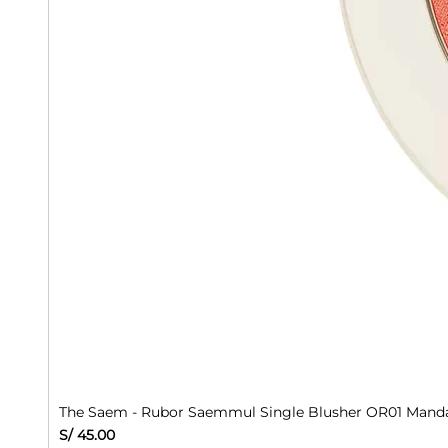
The Saem - Rubor Saemmul Single Blusher OR01 Manda
Precio
S/ 45.00