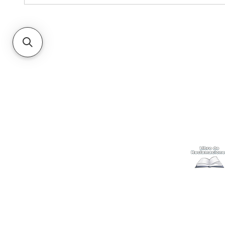
Kabuki
Ayuda
Acerca
Cómo com
Ubícanos
Envíos
y c
Gift Cards
Retiro en 
Métodos 
Politicas 
Cambios y
Terminos 
Libro de 