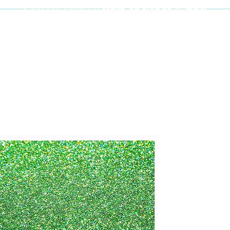
Compra online y
retira en tienda ¡Gratis!
Cabello y uñas
Brochas
Accesor