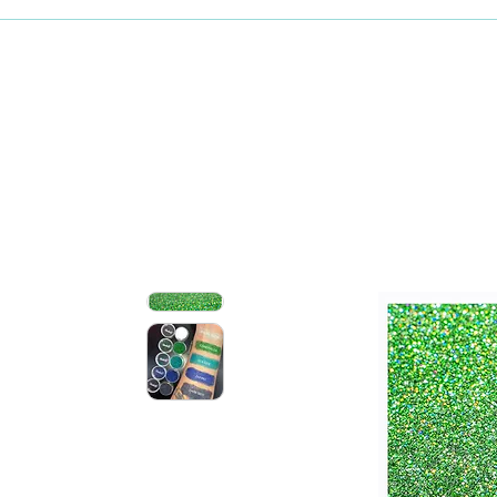
Maquillaje
Skincare coreano