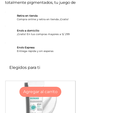
totalmente pigmentados, tu juego de
sombras será absolutamente PRO.
The Essentials es la paleta que
Retira en tienda
satisface las necesidades de todos. La
Compra online y retira en tienda ¡Gratis!
visita diaria está agrupada bajo la
misma paleta.Tamaño de la paleta
Envío a domicilio
¡Gratis! En tus compras mayores a S/. 299
7.5 (ancho)" x 6.25 (alto)" x 0.39
(profundidad)"
Envío Express
​Entrega rápida y sin esperas
Elegidos para ti
Agregar al carrito