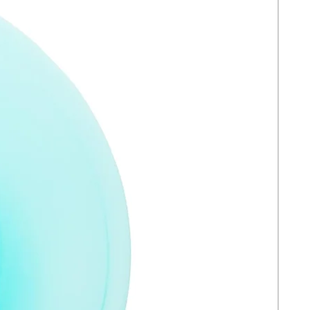
fórmula equilibrada y efectiva lo
convierte en una excelente adición a
tu rutina diaria de cuidado facial,
ayudando a lograr un cutis más
uniforme, radiante y saludable.