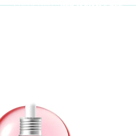
Compra online y
retira en tienda ¡Gratis!
Cabello y uñas
Brochas
Accesor