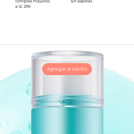
compras mayores
sin esperas
a S/. 299
Agregar al carrito