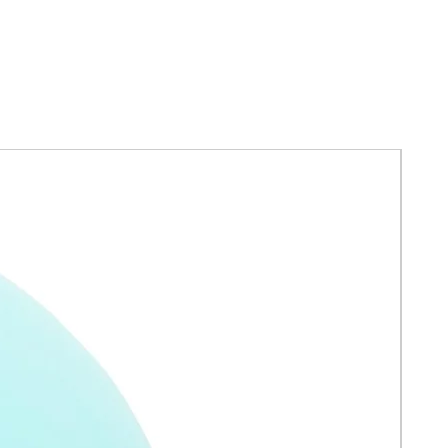
producción de melanina, ayudando a
prevenir y reducir la
hiperpigmentación.
• Arbutina (2%): Limita la producción
de melanina, contribuyendo a un
tono de piel más uniforme y
luminoso.
• Ácido Hialurónico: Proporciona
hidratación profunda, manteniendo
la piel suave y flexible.
• Ceramidas: Fortalecen la barrera
cutánea, protegiendo la piel de
agresores externos y evitando la
pérdida de humedad.
Beneficios:
• Reducción de Manchas Oscuras:
Combate eficazmente la
hiperpigmentación y las cicatrices de