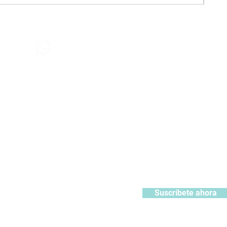
Contáctanos
+51 932371106
442
contacto@kabuki.pe
Síguenos
:
ístrate y recibe 10% de descuento en tu primera compra
Suscríbete ahora