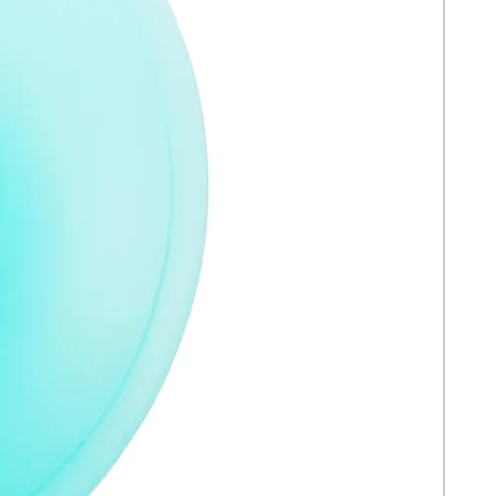
acné, promoviendo un tono de piel
más uniforme.
• Mejora de la Textura de la Piel:
Ayuda a minimizar la apariencia de
los poros y mejora la elasticidad,
dejando la piel más suave y tersa.
• Hidratación y Fortalecimiento:
Gracias al ácido hialurónico y las
ceramidas, mantiene la piel
hidratada y refuerza su barrera
natural.
• Calmante y Antiinflamatorio: La
niacinamida reduce la inflamación y
el enrojecimiento, siendo adecuada
para pieles sensibles y propensas al
acné.
Forma de Uso:
1. Aplicación: Después de limpiar y
tonificar el rostro, aplica unas gotas