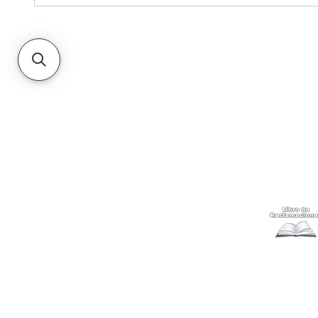
Kabuki
Ayuda
Acerca
Cómo com
Ubícanos
Envíos
y c
Gift Cards
Retiro en 
Métodos 
Politicas 
Cambios y
Terminos 
Libro de 