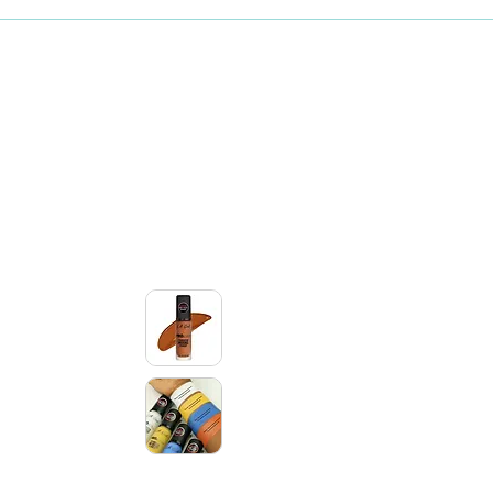
Maquillaje
Skincare coreano