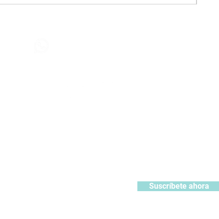
Contáctanos
+51 932371106
442
contacto@kabuki.pe
Síguenos
:
ístrate y recibe 10% de descuento en tu primera compra
Suscríbete ahora