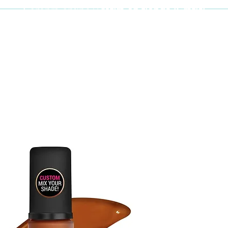
Compra online y
retira en tienda ¡Gratis!
Cabello y uñas
Brochas
Accesor