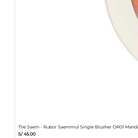
The Saem - Rubor Saemmul Single Blusher OR01 Manda
Precio
S/ 45.00