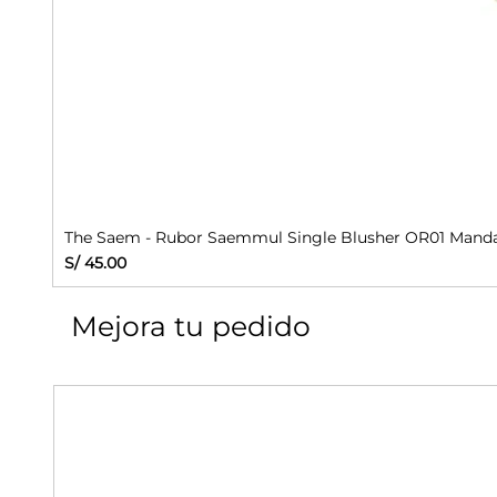
The Saem - Rubor Saemmul Single Blusher OR01 Manda
Precio
S/ 45.00
Mejora tu pedido