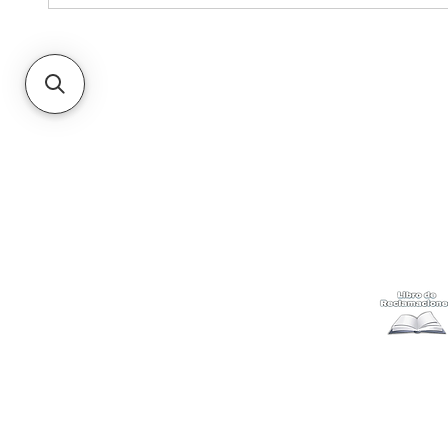
Kabuki
Ayuda
Acerca
Cómo com
Ubícanos
Envíos
y c
Gift Cards
Retiro en 
Métodos 
Politicas 
Cambios y
Terminos 
Libro de 