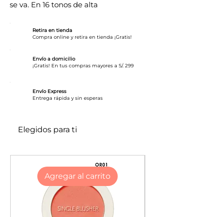
se va. En 16 tonos de alta
pigmentación y brillo húmedo
Diseñado con tecnología basada en
Retira en tienda
agua para pigmentos intensos y
Compra online y retira en tienda ¡Gratis!
ligeros, con una sensación
refrescante única. ¡Consigue un color
Envío a domicilio
¡Gratis! En tus compras mayores a S/. 299
brillante vitaminado con una sola
pasada y un efecto tinte único! Desde
Envío Express
tonos naturales hasta toques
​Entrega rápida y sin esperas
vibrantes, hay un tinte con brillo para
cada look.
Elegidos para ti
Gloss instantáneo.
Hasta 12h de hidratación.
Efecto tinte gradual.
Color brillante en una sola pasada.
Agregar al carrito
Enriquecido con magnesio,
vitamina B12 y agua de coco.
Sensación ligera y refrescante.
Crea un tinte labial de forma