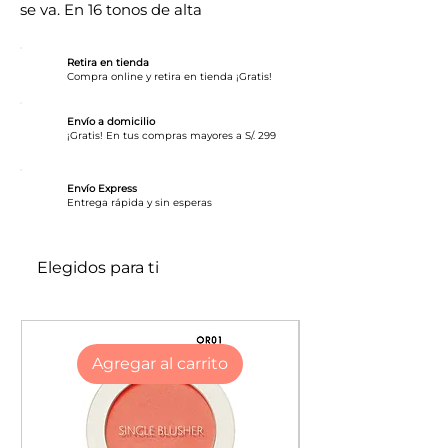
se va. En 16 tonos de alta
pigmentación y brillo húmedo
Diseñado con tecnología basada en
Retira en tienda
agua para pigmentos intensos y
Compra online y retira en tienda ¡Gratis!
ligeros, con una sensación
refrescante única. ¡Consigue un color
Envío a domicilio
¡Gratis! En tus compras mayores a S/. 299
brillante vitaminado con una sola
pasada y un efecto tinte único! Desde
Envío Express
tonos naturales hasta toques
​Entrega rápida y sin esperas
vibrantes, hay un tinte con brillo para
cada look.
Elegidos para ti
Gloss instantáneo.
Hasta 12h de hidratación.
Efecto tinte gradual.
Color brillante en una sola pasada.
Agregar al carrito
Enriquecido con magnesio,
vitamina B12 y agua de coco.
Sensación ligera y refrescante.
Crea un tinte labial de forma