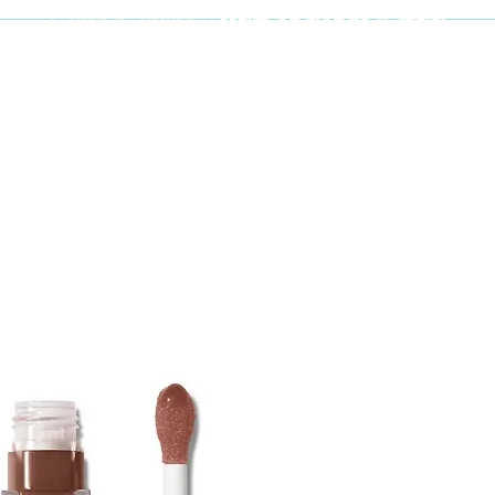
Compra online y
retira en tienda ¡Gratis!
Cabello y uñas
Brochas
Accesor