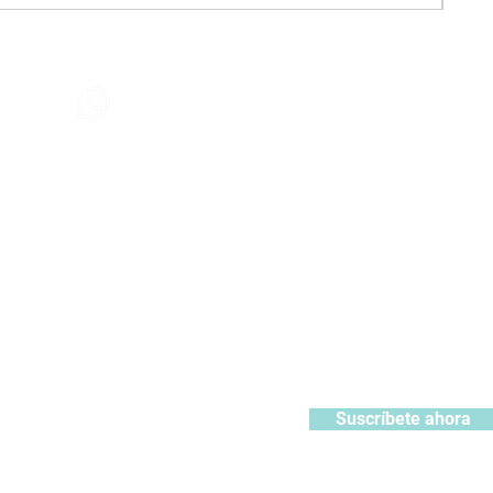
Contáctanos
+51 932371106
442
contacto@kabuki.pe
Síguenos
:
ístrate y recibe 10% de descuento en tu primera compra
Suscríbete ahora