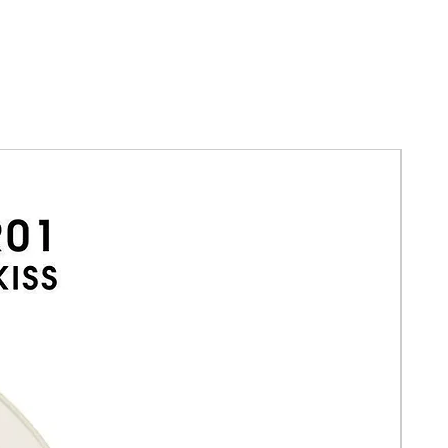
Aceite de jojoba
Aceite de granada
Sumerge tus labios en un brillo
translúcido y adictivo de color cereza
negra ultrabrillante con este
revitalizante aceite labial con color.
Su aplicador XXL ultrasuave aplica
una fórmula cómoda y no pegajosa,
enriquecida con aceites nutritivos y
un fresco aroma a menta.