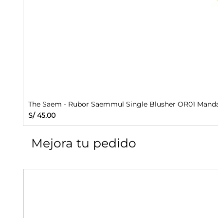
The Saem - Rubor Saemmul Single Blusher OR01 Manda
Precio
S/ 45.00
Mejora tu pedido