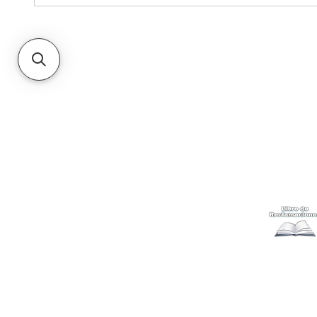
Kabuki
Ayuda
Acerca
Cómo com
Ubícanos
Envíos
y c
Gift Cards
Retiro en 
Métodos 
Politicas 
Cambios y
Terminos 
Libro de 