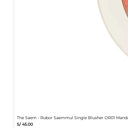
The Saem - Rubor Saemmul Single Blusher OR01 Manda
Precio
S/ 45.00