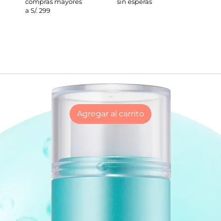
compras mayores
sin esperas
a S/. 299
Agregar al carrito