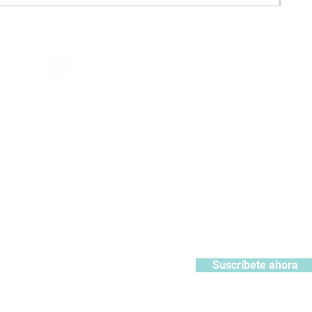
Contáctanos
+51 932371106
442
contacto@kabuki.pe
Síguenos
:
ístrate y recibe 10% de descuento en tu primera compra
Suscríbete ahora