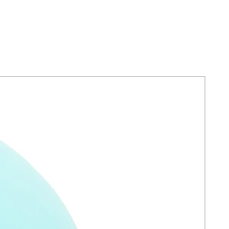
Modo de uso
Aplicar como penúltimo paso de la
rutina, sólo antes del protector solar.
Tomar una pequeña cantidad y
cubrir con un breve y ligero masaje
sobre rostro y cuello.
Contenido: 55 g.