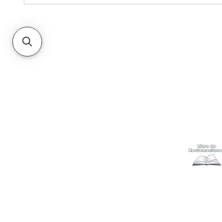
Kabuki
Ayuda
Acerca
Cómo com
Ubícanos
Envíos
y c
Gift Cards
Retiro en 
Métodos 
Politicas 
Cambios y
Terminos 
Libro de 