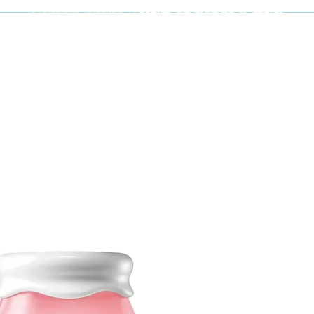
Compra online y
retira en tienda ¡Gratis!
Cabello y uñas
Brochas
Accesor