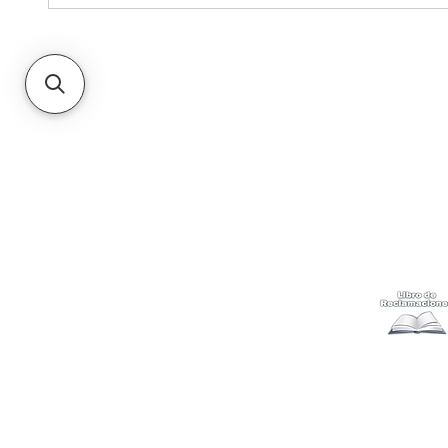
Kabuki
Ayuda
Acerca
Cómo com
Ubícanos
Envíos
y c
Gift Cards
Retiro en 
Métodos 
Politicas 
Cambios y
Terminos 
Libro de 