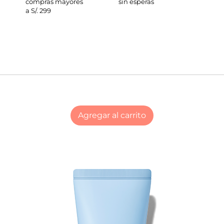
compras mayores
sin esperas
a S/. 299
Agregar al carrito