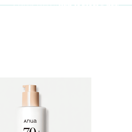
Compra online y
retira en tienda ¡Gratis!
Cabello y uñas
Brochas
Accesor