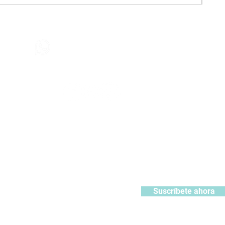
Contáctanos
+51 932371106
442
contacto@kabuki.pe
Síguenos
:
ístrate y recibe 10% de descuento en tu primera compra
Suscríbete ahora