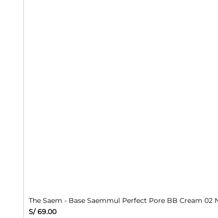
The Saem - Base Saemmul Perfect Pore BB Cream 02 N
Precio
S/ 69.00