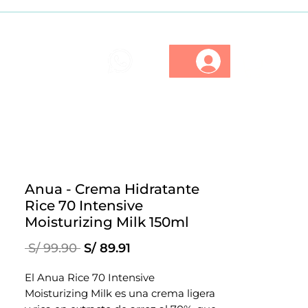
ios
Marcas
Descuentos
Anua - Crema Hidratante
Rice 70 Intensive
Moisturizing Milk 150ml
Precio
Precio
 S/ 99.90 
S/ 89.91
de
oferta
El Anua Rice 70 Intensive
Moisturizing Milk es una crema ligera