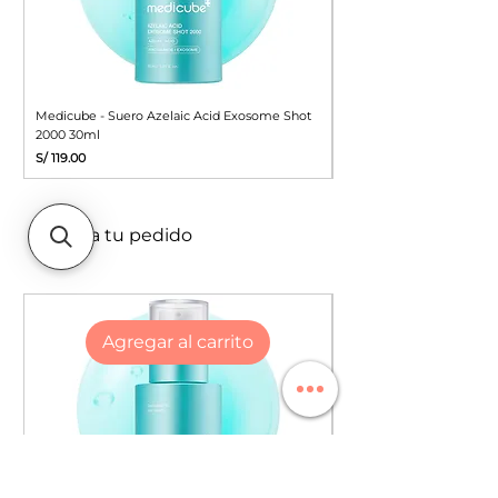
Medicube - Suero Azelaic Acid Exosome Shot
APLB - Protector Solar G
2000 30ml
Niacinamide Sunscreen 
Precio
Precio
S/ 119.00
S/ 49.90
Mejora tu pedido
Agregar al carrito