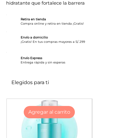
hidratante que fortalece la barrera
cutánea, mejora la elasticidad y
aporta luminosidad. Su fórmula con
Retira en tienda
arroz, ceramida, ácido hialurónico y
Compra online y retira en tienda ¡Gratis!
miel hidrata profundamente,
dejando la piel más firme, suave y
Envío a domicilio
¡Gratis! En tus compras mayores a S/. 299
radiante. Ideal para piel seca, opaca o
deshidratada.
Envío Express
​Entrega rápida y sin esperas
Elegidos para ti
Agregar al carrito