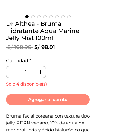
Dr Althea - Bruma
Hidratante Aqua Marine
Jelly Mist 100ml
Precio
Precio
 S/ 108.90 
S/ 98.01
de
oferta
Cantidad
*
Solo 4 disponible(s)
Agregar al carrito
Bruma facial coreana con textura tipo
jelly, PDRN vegano, 10% de agua de
mar profunda y ácido hialurónico que