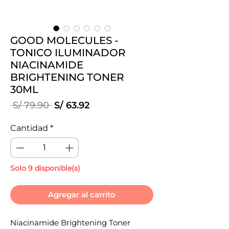
GOOD MOLECULES -
TONICO ILUMINADOR
NIACINAMIDE
BRIGHTENING TONER
30ML
Precio
Precio
 S/ 79.90 
S/ 63.92
de
oferta
Cantidad
*
Solo 9 disponible(s)
Agregar al carrito
Niacinamide Brightening Toner