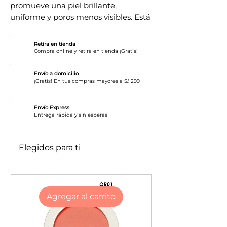
promueve una piel brillante,
uniforme y poros menos visibles. Está
formulado con una mezcla relajante
de ingredientes que trabajan para
Retira en tienda
reducir la apariencia de opacidad,
Compra online y retira en tienda ¡Gratis!
tono desigual de la piel
(hiperpigmentación) al inhibir el
Envío a domicilio
¡Gratis! En tus compras mayores a S/. 299
exceso de producción de melanina.
Además, fortalece la función de
Envío Express
barrera de la piel. También contiene
​Entrega rápida y sin esperas
una forma estable de vitamina C
aumenta la capacidad de la piel para
defenderse contra el daño de los
Elegidos para ti
radicales libres y promueve la
producción de colágeno.
Otros detalles
Agregar al carrito
Disponible en dos presentaciones:
30 mL y 120 mL
pH 6.2