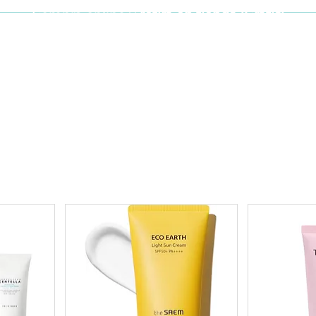
Compra online y
retira en tienda ¡Gratis!
Cabello y uñas
Brochas
Accesor