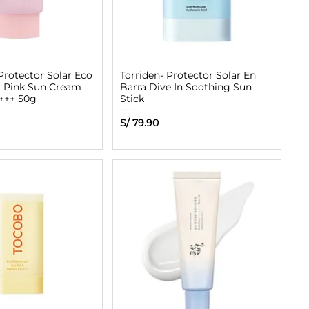
Protector Solar Eco
Torriden- Protector Solar En
r Pink Sun Cream
Barra Dive In Soothing Sun
+++ 50g
Stick
Precio
S/ 79.90