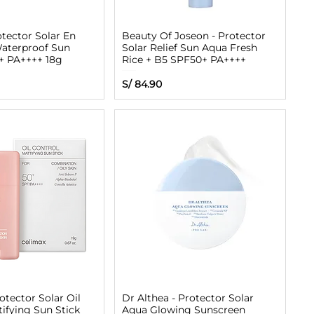
otector Solar En
Beauty Of Joseon - Protector
Waterproof Sun
Solar Relief Sun Aqua Fresh
+ PA++++ 18g
Rice + B5 SPF50+ PA++++
Precio
S/ 84.90
otector Solar Oil
Dr Althea - Protector Solar
ifying Sun Stick
Aqua Glowing Sunscreen