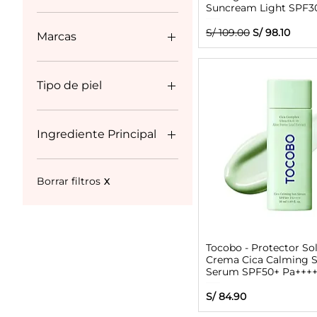
Suncream Light SPF3
9 PEN
149 PEN
Precio
Precio de ofe
S/ 109.00
S/ 98.10
Marcas
Anua
APLB
Tipo de piel
Arencia
Beauty Of Joseon
- Piel Sensible
Cathy Doll
- Piel Grasa
Ingrediente Principal
Celimax
- Piel Seca
Centellian24
- Piel Normal
PDRN
Dr Althea
- Piel Mixta
Acido Tranexamico
Borrar filtros
X
Eyenlip
NIanicamida
Frudia
Good Molecules
Haruharu Wonder
Tocobo - Protector So
Crema Cica Calming 
K-Secret
Serum SPF50+ Pa+++
Medicube
Mixsoon
Precio
S/ 84.90
Nine Less