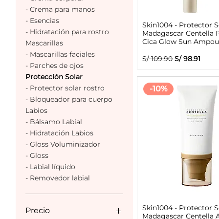
- Crema para manos
- Esencias
Skin1004 - Protector S
- Hidratación para rostro
Madagascar Centella 
Cica Glow Sun Ampou
Mascarillas
- Mascarillas faciales
Precio
Precio de ofe
S/ 109.90
S/ 98.91
- Parches de ojos
Protección Solar
- Protector solar rostro
-10%
- Bloqueador para cuerpo
Labios
- Bálsamo Labial
- Hidratación Labios
- Gloss Voluminizador
- Gloss
- Labial líquido
- Removedor labial
Skin1004 - Protector S
Precio
Madagascar Centella A