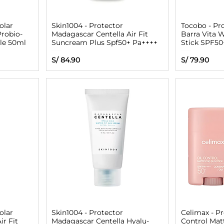
olar
Skin1004 - Protector
Tocobo - Pr
Probio-
Madagascar Centella Air Fit
Barra Vita 
le 50ml
Suncream Plus Spf50+ Pa++++
Stick SPF50
rta
Precio
Precio
S/ 84.90
S/ 79.90
olar
Skin1004 - Protector
Celimax - Pr
ir Fit
Madagascar Centella Hyalu-
Control Matt