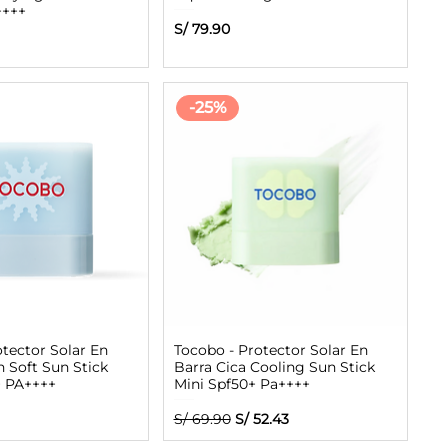
++++
Precio
S/ 79.90
-25%
otector Solar En
Tocobo - Protector Solar En
n Soft Sun Stick
Barra Cica Cooling Sun Stick
+ PA++++
Mini Spf50+ Pa++++
Precio
Precio de oferta
S/ 69.90
S/ 52.43