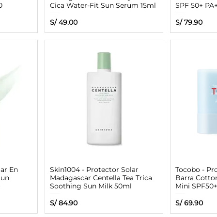
0
Cica Water-Fit Sun Serum 15ml
SPF 50+ PA
rta
Precio
Precio
S/ 49.00
S/ 79.90
lar En
Skin1004 - Protector Solar
Tocobo - Pr
Sun
Madagascar Centella Tea Trica
Barra Cotto
+
Soothing Sun Milk 50ml
Mini SPF50
Precio
Precio
S/ 84.90
S/ 69.90