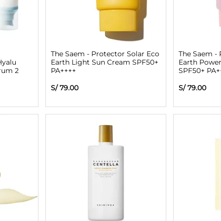
The Saem - Protector Solar Eco
The Saem - 
Hyalu
Earth Light Sun Cream SPF50+
Earth Powe
erum 2
PA++++
SPF50+ PA+
Precio
Precio
S/ 79.00
S/ 79.00