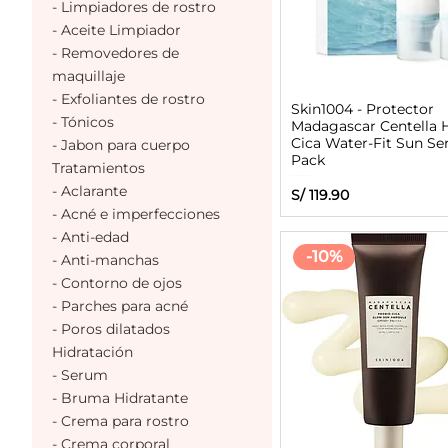
- Limpiadores de rostro
- Aceite Limpiador
- Removedores de
maquillaje
- Exfoliantes de rostro
Skin1004 - Protector
- Tónicos
Madagascar Centella 
Cica Water-Fit Sun S
- Jabon para cuerpo
Pack
Tratamientos
- Aclarante
Precio
S/ 119.90
- Acné e imperfecciones
- Anti-edad
-10%
- Anti-manchas
- Contorno de ojos
- Parches para acné
- Poros dilatados
Hidratación
- Serum
- Bruma Hidratante
- Crema para rostro
- Crema corporal