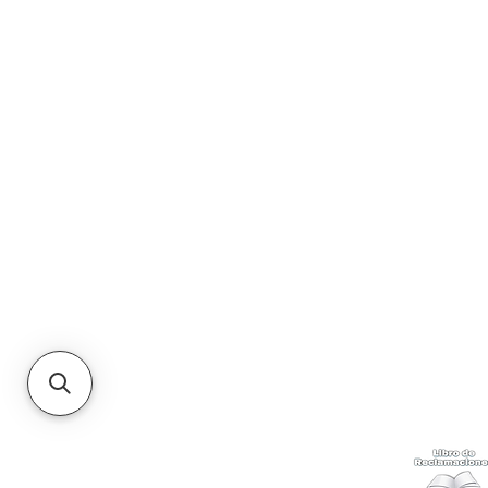
Numbuzin
Petitfee
Round Lab
Skin1004
Some By Mi
Tocobo
Tony Moly
Vt Cosmetics
Kabuki
Ayuda
Wink White
Acerca
Cómo com
Ubícanos
Envíos
y c
Gift Cards
Retiro en 
Métodos 
Politicas 
Cambios y
Terminos 
Libro de 