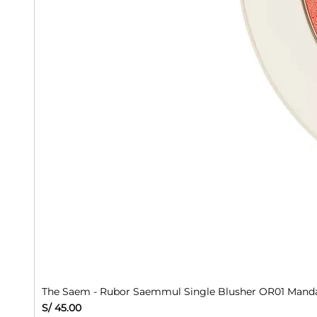
The Saem - Rubor Saemmul Single Blusher OR01 Manda
Precio
S/ 45.00