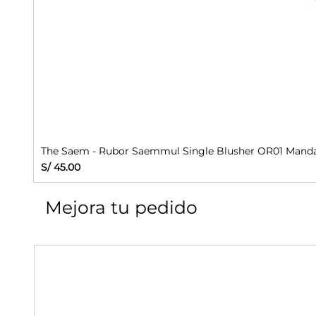
The Saem - Rubor Saemmul Single Blusher OR01 Manda
Precio
S/ 45.00
Mejora tu pedido