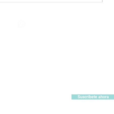
Contáctanos
+51 932371106
442
contacto@kabuki.pe
Síguenos
:
ístrate y recibe 10% de descuento en tu primera compra
Suscríbete ahora