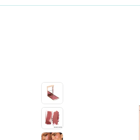
Maquillaje
Skincare coreano