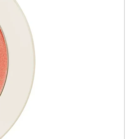
para lograr un acabado audaz y
dimensional.
Uso sugerido:
-Aplicar el polvo con una brocha para
el cutis esponjosa.
-Aplique crema en las manzanas de
las mejillas con las yemas de los
dedos o con una brocha de base para
obtener un brillo húmedo y realista.