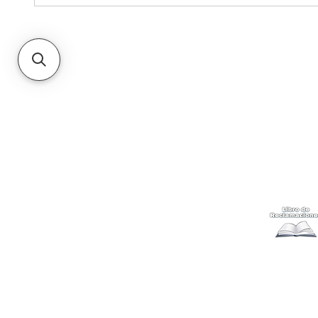
Kabuki
Ayuda
Acerca
Cómo com
Ubícanos
Envíos
y c
Gift Cards
Retiro en 
Métodos 
Politicas 
Cambios y
Terminos 
Libro de 