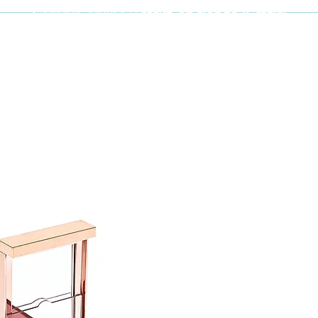
Compra online y
retira en tienda ¡Gratis!
Cabello y uñas
Brochas
Accesor