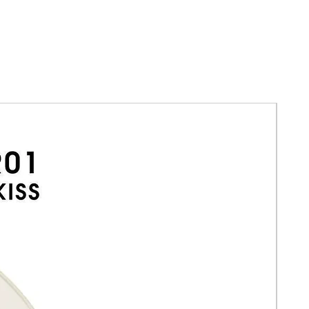
fija el color para una duración
prolongada.
Notas de ingredientes:
Libre de
sulfatos SLS y SLES, parabenos,
formaldehídos, agentes liberadores
de formaldehído, ftalatos, aceite
mineral, palmitato de retinilo,
oxibenzona, alquitrán de hulla,
hidroquinona, triclosán y triclocarbán,
y contiene menos del uno por ciento
de fragancias sintéticas. Este
producto también es vegano, libre de
crueldad animal y sin gluten.
Qué más necesitas saber:
Este
compacto combina un polvo
ingrávido y pigmentado combinado
con una crema hidratante y húmeda
diseñada para combinarse en capas